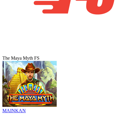
The Maya Myth FS
MAINKAN