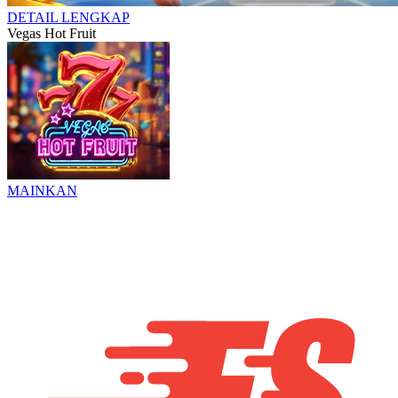
DETAIL LENGKAP
Vegas Hot Fruit
MAINKAN