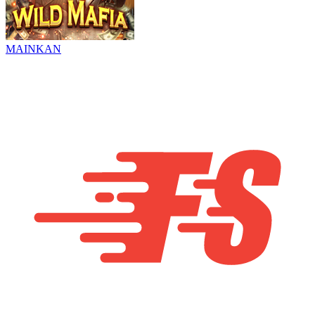
MAINKAN