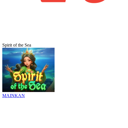
Spirit of the Sea
MAINKAN