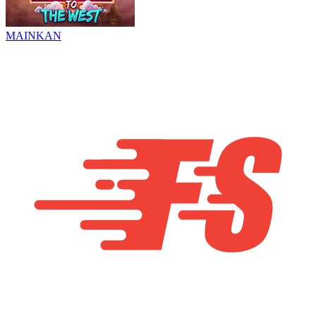
MAINKAN