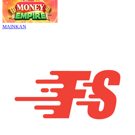
MAINKAN