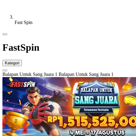
Fast Spin
FastSpin
Kategori
Balapan Untuk Sang Juara 1
Balapan Untuk Sang Juara 1