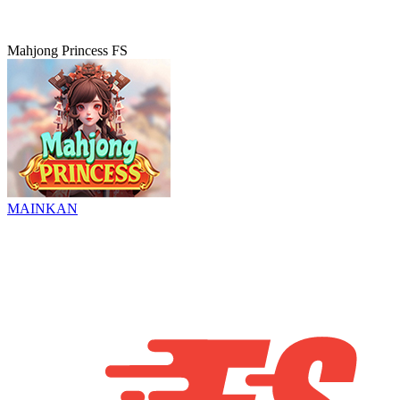
Mahjong Princess FS
MAINKAN