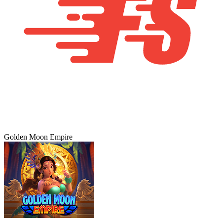
Golden Moon Empire