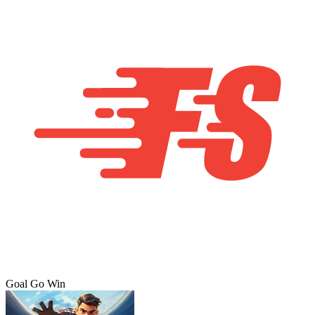
Goal Go Win