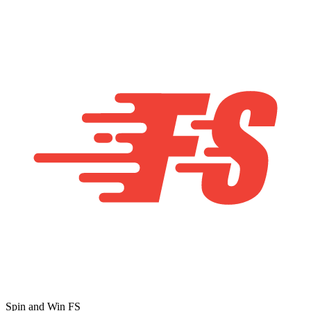
Spin and Win FS