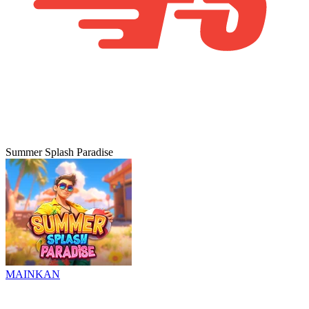
Summer Splash Paradise
MAINKAN