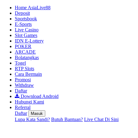
Home AsiaLive88
Deposit
Sportsbook
E-Sports
Live Casino
Slot Games
IDN E-Lottery
POKER
ARCADE
Bolatangkas
Togel
RTP Slots
Cara Bermain
Promosi
Withdraw
Daftar
Download Android
Hubungi Kami
Referral
Daftar
Masuk
Lupa Kata Sandi?
Butuh Bantuan?
Live Chat Di Sini