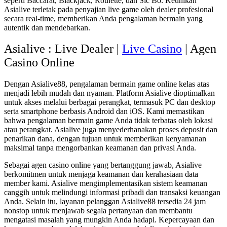
seperti Baccarat, Blackjack, Roulette, dan Sic Bo. Keunikan
Asialive terletak pada penyajian live game oleh dealer profesional
secara real-time, memberikan Anda pengalaman bermain yang
autentik dan mendebarkan.
Asialive : Live Dealer |
Live Casino
| Agen
Casino Online
Dengan Asialive88, pengalaman bermain game online kelas atas
menjadi lebih mudah dan nyaman. Platform Asialive dioptimalkan
untuk akses melalui berbagai perangkat, termasuk PC dan desktop
serta smartphone berbasis Android dan iOS. Kami memastikan
bahwa pengalaman bermain game Anda tidak terbatas oleh lokasi
atau perangkat. Asialive juga menyederhanakan proses deposit dan
penarikan dana, dengan tujuan untuk memberikan kenyamanan
maksimal tanpa mengorbankan keamanan dan privasi Anda.
Sebagai agen casino online yang bertanggung jawab, Asialive
berkomitmen untuk menjaga keamanan dan kerahasiaan data
member kami. Asialive mengimplementasikan sistem keamanan
canggih untuk melindungi informasi pribadi dan transaksi keuangan
Anda. Selain itu, layanan pelanggan Asialive88 tersedia 24 jam
nonstop untuk menjawab segala pertanyaan dan membantu
mengatasi masalah yang mungkin Anda hadapi. Kepercayaan dan