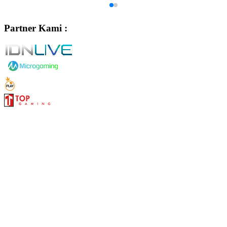
Partner Kami :