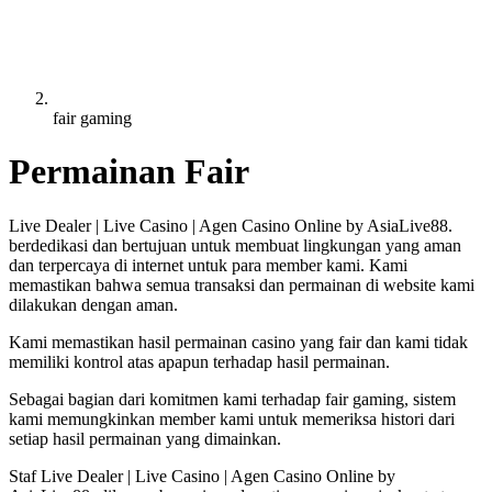
fair gaming
Permainan Fair
Live Dealer | Live Casino | Agen Casino Online by AsiaLive88.
berdedikasi dan bertujuan untuk membuat lingkungan yang aman
dan terpercaya di internet untuk para member kami. Kami
memastikan bahwa semua transaksi dan permainan di website kami
dilakukan dengan aman.
Kami memastikan hasil permainan casino yang fair dan kami tidak
memiliki kontrol atas apapun terhadap hasil permainan.
Sebagai bagian dari komitmen kami terhadap fair gaming, sistem
kami memungkinkan member kami untuk memeriksa histori dari
setiap hasil permainan yang dimainkan.
Staf Live Dealer | Live Casino | Agen Casino Online by