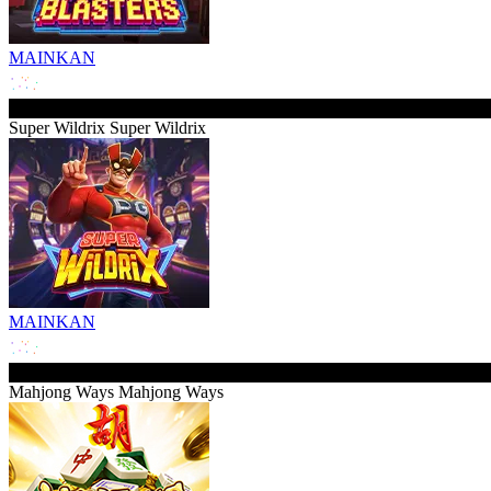
MAINKAN
Baru
Super Wildrix
Super Wildrix
MAINKAN
Baru
Mahjong Ways
Mahjong Ways