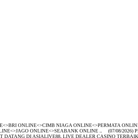
NE<>BRI ONLINE<>CIMB NIAGA ONLINE<>PERMATA ONL
NLINE<>JAGO ONLINE<>SEABANK ONLINE ..
(07/08/2026)
P
 DATANG DI ASIALIVE88, LIVE DEALER CASINO TERBAIK 