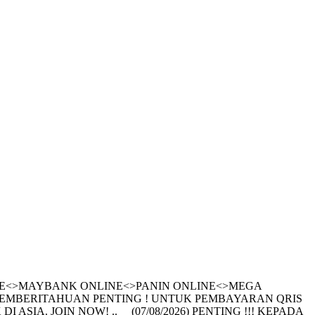
INE<>MAYBANK ONLINE<>PANIN ONLINE<>MEGA
EMBERITAHUAN PENTING ! UNTUK PEMBAYARAN QRIS
DI ASIA. JOIN NOW! ..
(07/08/2026)
PENTING !!! KEPADA