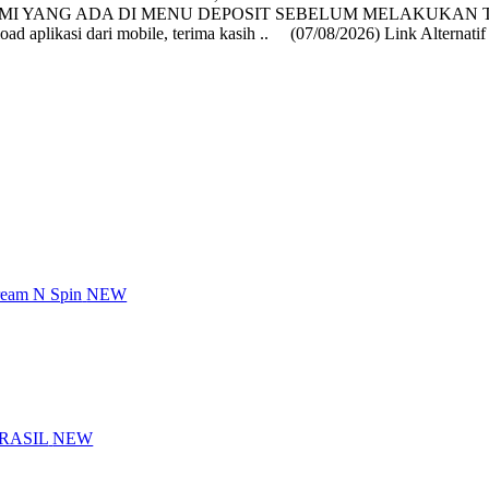
I YANG ADA DI MENU DEPOSIT SEBELUM MELAKUKAN TRA
oad aplikasi dari mobile, terima kasih ..
(07/08/2026)
Link Alternatif
ream N Spin
NEW
RASIL
NEW