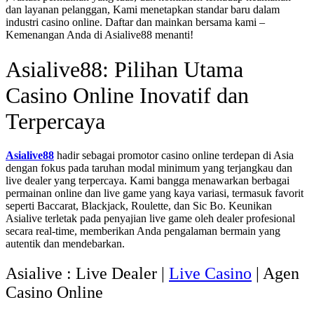
dan layanan pelanggan, Kami menetapkan standar baru dalam
industri casino online. Daftar dan mainkan bersama kami –
Kemenangan Anda di Asialive88 menanti!
Asialive88: Pilihan Utama
Casino Online Inovatif dan
Terpercaya
Asialive88
hadir sebagai promotor casino online terdepan di Asia
dengan fokus pada taruhan modal minimum yang terjangkau dan
live dealer yang terpercaya. Kami bangga menawarkan berbagai
permainan online dan live game yang kaya variasi, termasuk favorit
seperti Baccarat, Blackjack, Roulette, dan Sic Bo. Keunikan
Asialive terletak pada penyajian live game oleh dealer profesional
secara real-time, memberikan Anda pengalaman bermain yang
autentik dan mendebarkan.
Asialive : Live Dealer |
Live Casino
| Agen
Casino Online