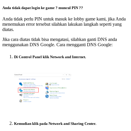
Anda tidak dapat login ke game ? muncul PIN ?
?
Anda tidak perlu PIN untuk masuk ke lobby game kami, jika Anda
menemukan error tersebut silahkan lakukan langkah seperti yang
diatas.
Jika cara diatas tidak bisa mengatasi, silahkan ganti DNS anda
menggunakan DNS Google. Cara mengganti DNS Google:
Di Control Panel klik Network and Internet.
Kemudian klik pada Network and Sharing Center.