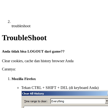
troubleshoot
TroubleShoot
Anda tidak bisa LOGOUT dari game?
?
Clear cookies, cache dan history browser Anda
Caranya:
Mozilla Firefox
Tekan CTRL + SHIFT + DEL (di keyboard Anda)