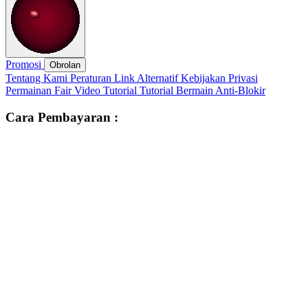
Promosi
Obrolan
Tentang Kami
Peraturan
Link Alternatif
Kebijakan Privasi
Permainan Fair
Video Tutorial
Tutorial Bermain
Anti-Blokir
Cara Pembayaran :