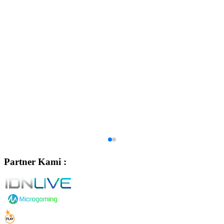
Partner Kami :