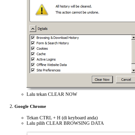
Lalu tekan CLEAR NOW
Google Chrome
Tekan CTRL + H (di keyboard anda)
Lalu pilih CLEAR BROWSING DATA