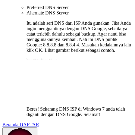
Preferred DNS Server
Alternate DNS Server
Itu adalah seri DNS dari ISP Anda gunakan. Jika Anda
ingin menggantinya dengan DNS Google, sebaiknya
catat terlebih dahulu sebagai backup. Agar nanti bisa
menggunakannya kembali. Nah ini DNS publik
Google: 8.8.8.8 dan 8.8.4.4. Masukan kedalamnya lalu
klik OK. Lihat gambar berikut sebagai contoh.
Beres! Sekarang DNS ISP di Windows 7 anda telah
diganti dengan DNS Google. Selamat!
Beranda
DAFTAR