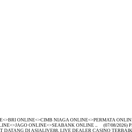
NE<>BRI ONLINE<>CIMB NIAGA ONLINE<>PERMATA ONL
NLINE<>JAGO ONLINE<>SEABANK ONLINE ..
(07/08/2026)
P
 DATANG DI ASIALIVE88, LIVE DEALER CASINO TERBAIK 